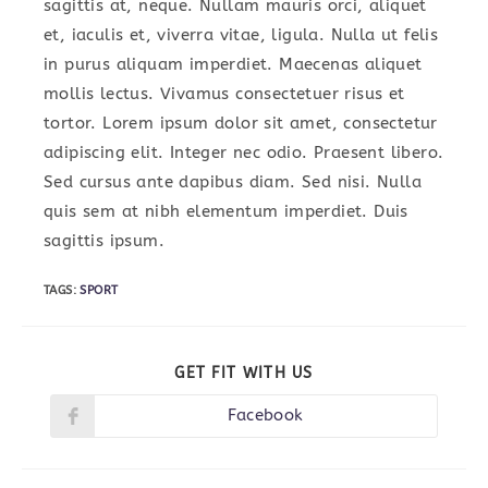
sagittis at, neque. Nullam mauris orci, aliquet
et, iaculis et, viverra vitae, ligula. Nulla ut felis
in purus aliquam imperdiet. Maecenas aliquet
mollis lectus. Vivamus consectetuer risus et
tortor. Lorem ipsum dolor sit amet, consectetur
adipiscing elit. Integer nec odio. Praesent libero.
Sed cursus ante dapibus diam. Sed nisi. Nulla
quis sem at nibh elementum imperdiet. Duis
sagittis ipsum.
TAGS:
SPORT
SHARE
GET FIT WITH US
THIS
CONTENT
Facebook
Opens
in
a
new
window