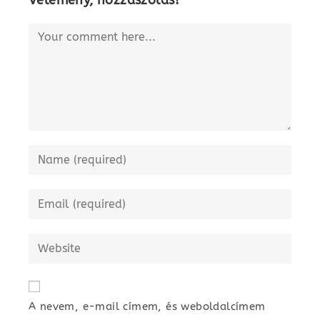
Comment
Enter
your
name
Enter
or
your
username
email
Enter
to
address
your
comment
to
website
comment
URL
A nevem, e-mail címem, és weboldalcímem
(optional)