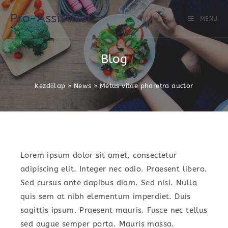
Skip
Pro-AssistNet
to
MENU
content
Blog
Kezdőlap
»
News
»
Metus vitae pharetra auctor
Lorem ipsum dolor sit amet, consectetur
adipiscing elit. Integer nec odio. Praesent libero.
Sed cursus ante dapibus diam. Sed nisi. Nulla
quis sem at nibh elementum imperdiet. Duis
sagittis ipsum. Praesent mauris. Fusce nec tellus
sed augue semper porta. Mauris massa.