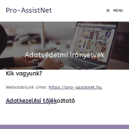
Skip
Pro-AssistNet
to
MENU
content
Adatvédelmi irányelvek
Kik vagyunk?
Weboldalunk címe:
https://pro-assistnet.hu
.
Adatkezelési tájék
oztató